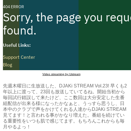
Video streaming by Ustream
先週木曜日に生放送した、
DJAKi STREAM Vol.23!
早くも2
年以上に渡って、
23
回も放送していてるね。開始当初から
毎回試行錯誤して来たけど、ここ数回は大分安定した生番
組配信が出来る様になったかなぁと、うっすら思うし、日
本中のクラブで声をかけてくれる人達からDJAKi STREAM
見てます！と言われる事がかなり増えた。番組を続けてい
る重要性をいつも肌で感じてます。もちろんこれからも毎
月やるよっ！