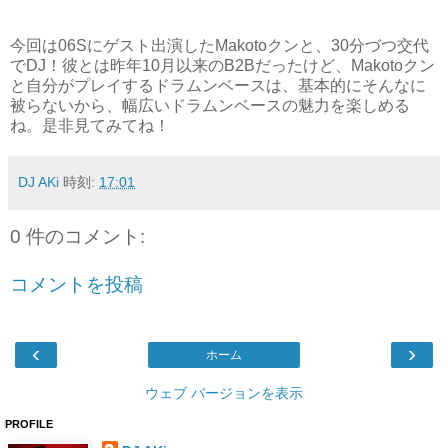
今回は
06S
にゲスト出演した
Makoto
クンと、
30
分づつ交代
でDJ！彼とは昨年10月以来のB2Bだったけど、Makotoクン
と自分がプレイするドラムンベースは、基本的にそんなに
被らないから、幅広いドラムンベースの魅力を楽しめる
ね。是非見てみてね！
DJ AKi
時刻:
17:01
0 件のコメント:
コメントを投稿
‹
›
ホーム
ウェブ バージョンを表示
PROFILE