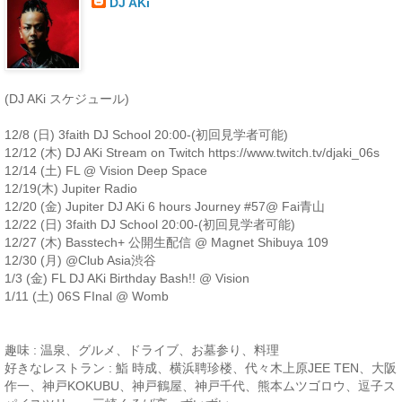
DJ AKi
(DJ AKi スケジュール)
12/8 (日) 3faith DJ School 20:00-(初回見学者可能)
12/12 (木) DJ AKi Stream on Twitch https://www.twitch.tv/djaki_06s
12/14 (土) FL @ Vision Deep Space
12/19(木) Jupiter Radio
12/20 (金) Jupiter DJ AKi 6 hours Journey #57@ Fai青山
12/22 (日) 3faith DJ School 20:00-(初回見学者可能)
12/27 (木) Basstech+ 公開生配信 @ Magnet Shibuya 109
12/30 (月) @Club Asia渋谷
1/3 (金) FL DJ AKi Birthday Bash!! @ Vision
1/11 (土) 06S FInal @ Womb
趣味 : 温泉、グルメ、ドライブ、お墓参り、料理
好きなレストラン : 鮨 時成、横浜聘珍楼、代々木上原JEE TEN、大阪
作一、神戸KOKUBU、神戸鶴屋、神戸千代、熊本ムツゴロウ、逗子ス