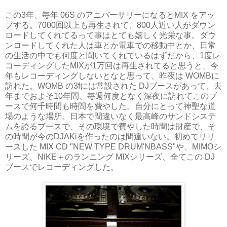
この3年、毎年
06S
のアニバーサリーになると
MIX
をアッ
プする。7000回以上も再生されて、800人近い人がダウン
ロードしてくれてるって事はとても嬉しく光栄な事。ダウ
ンロードしてくれた人は車とか電車での移動中とか、日常
の生活の中でも何度と聞いてくれているはずだから、1度レ
コーディングしたMIXが1万回は再生されてると思うと、今
年もレコーディングしないとなと思って、昨夜は WOMBに
訪れた。WOMB の3fには常設された DJブースがあって、去
年までおよそ10年間、毎週何度となく深夜に訪れてこのブ
ースで何千時間も時間を費やした。自分にとって神聖な道
場のような場所。日本で間違いなく最高峰のサンドシステ
ムを誇るブースで、その環境で費やした時間は財産で、そ
の時間が今のDJAKiを作ったのは間違いない。初めてリリ
ースした MIX CD "NEW TYPE DRUM'NBASS"や、MIMOシ
リーズ、NIKE＋のランニング MIXシリーズ、全てこの DJ
ブースでレコーディングした。