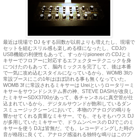
最近は現場で DJ をする回数が以前よりも増えたし、現場で
セットを組むスリル感も楽しめる様になったし、CDJの
USB機能の利便性もあって、すっかりpioneer の CDJとミ
キサーでフロアーに対応するエフェクターテクニックを身
につけたのもあって、脳内ミックスを完了して、後は本番
で一気に攻め込むスタイルになっているから、WOMB 3fの
常設ブースにこの1年はほぼ訪れる事も無くなっていた。
WOMB 3f に常設されるミキサーは Ureiというロータリーミ
キサーをサウンドシステム界の神、STEVE DASHが改良し
たミキサーSDX3700があって、各チャンネルに真空管が仕
込まれているから、デジタルサウンドが飽和しているダン
スミュージックシーンにおいて、本物のアナログの鳴りを
響かせてくれる貴重なミキサー。でも、そもそもハウス DJ
が多用していたミキサーで、ドラムンベースの DJでこのミ
キサーを使う DJは皆無だ。でも、レコーディングした時の
音が格段に良くて、アナログ感溢れる独特な鳴りはこのブ