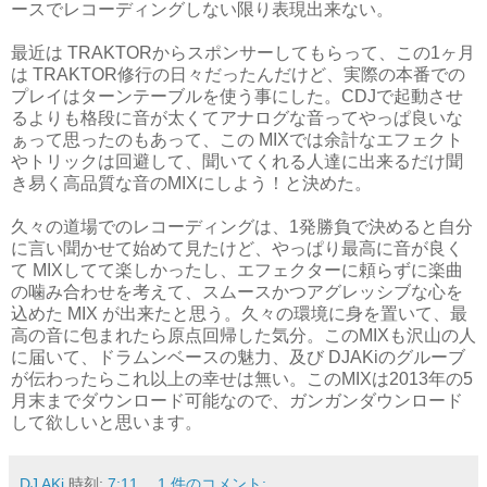
ースでレコーディングしない限り表現出来ない。
最近は TRAKTORからスポンサーしてもらって、この1ヶ月
は TRAKTOR修行の日々だったんだけど、実際の本番での
プレイはターンテーブルを使う事にした。CDJで起動させ
るよりも格段に音が太くてアナログな音ってやっぱ良いな
ぁって思ったのもあって、この MIXでは余計なエフェクト
やトリックは回避して、聞いてくれる人達に出来るだけ聞
き易く高品質な音のMIXにしよう！と決めた。
久々の道場でのレコーディングは、1発勝負で決めると自分
に言い聞かせて始めて見たけど、やっぱり最高に音が良く
て MIXしてて楽しかったし、エフェクターに頼らずに楽曲
の噛み合わせを考えて、スムースかつアグレッシブな心を
込めた MIX が出来たと思う。久々の環境に身を置いて、最
高の音に包まれたら原点回帰した気分。このMIXも沢山の人
に届いて、ドラムンベースの魅力、及び DJAKiのグルーブ
が伝わったらこれ以上の幸せは無い。このMIXは2013年の5
月末までダウンロード可能なので、ガンガンダウンロード
して欲しいと思います。
DJ AKi
時刻:
7:11
1 件のコメント: