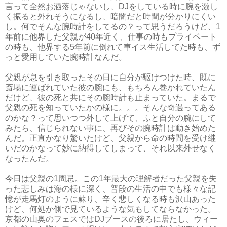
言って全然お洒落じゃないし、DJをしている時に腕を激し
く振ると外れそうになるし、暗闇だと時間が分かりにくい
し。何でそんな腕時計をしてるの？って思うだろうけど、1
年前に他界した父親が40年近く、仕事の時もプライベート
の時も、他界する5年前に倒れて車イス生活してた時も、ず
っと愛用していた腕時計なんだ。
父親が息を引き取ったその日に自分が駆けつけた時、既に
斎場に運ばれていた彼の腕にも、もちろん巻かれていたん
だけど、彼の死と共にその腕時計も止まっていた。まるで
父親の死を知っていたかの様に。。。そんな奇遇ってある
のかな？って思いつつ外して上げて、ふと自分の腕にして
みたら、信じられない事に、再びその腕時計は動き始めた
んだ。正直かなり驚いたけど、父親から命の時間を受け継
いだのかなって妙に納得してしまって、それ以来外せなく
なったんだ。
今日は父親の1周忌。この1年最大の理解者だった父親を失
った悲しみは海の様に深く、普段の生活の中でも様々な記
憶が走馬灯のように蘇り、辛く悲しくなる時も沢山あった
けど、何処か側で見ているような気もしてならなかった。
京都の山奥のフェスではDJブースの後ろに居たし、ウィー