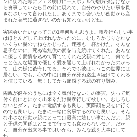
ンに訪れた際にフェス明けに一人ホテルで朝方寝ぼけなが
ら食事していたら目の前に現れて、自分のやりたい事を貫
きなさいって言われたし。あくまでも会いたい衝動から産
まれた妄想に過ぎないのかも知れないけどね。
実際会いたいなってこの1年何度も思うよ。親孝行らしい事
はほとんどして上げれなかったのに。むしろかじりきれな
いくらい親のすねをかじった。迷惑も一杯かけた。そんな
息子なのに、死ぬ迄無償の愛を与え続けてくれた。あんな
に優しく愛情を込めて育ててくれた父親に対して、何でも
っと色んな場面で優しく愛を返して上げれなかったのかっ
て、山の様に後悔してる。それでも彼はもうこの世界には
居ない。でも、心の中には自分が死ぬ迄生き続けてくれる
と信じている。無くしてから痛感する親の有り難み。
両親が健在のうちには全く気付けないこの事実。失って気
付く前にとにかく出来るだけ親孝行して欲しい。むしろし
ないとダメ。たまに電話するも良し、実際顔を見せに行く
のでも良いし。たまに一緒に食事するのでも良いし。そん
な小さな行動が親にとっては最高に嬉しい事なんだよ。親
と子供の関係はどこまで行っても変わらないモノ。だか
ら、自分が出来る事で良いから、みんな親を大事にして
ね。