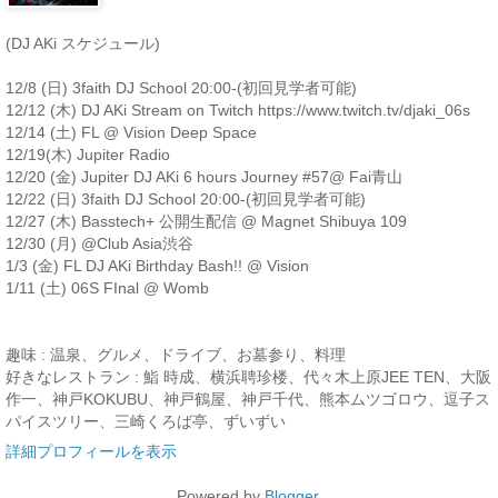
(DJ AKi スケジュール)
12/8 (日) 3faith DJ School 20:00-(初回見学者可能)
12/12 (木) DJ AKi Stream on Twitch https://www.twitch.tv/djaki_06s
12/14 (土) FL @ Vision Deep Space
12/19(木) Jupiter Radio
12/20 (金) Jupiter DJ AKi 6 hours Journey #57@ Fai青山
12/22 (日) 3faith DJ School 20:00-(初回見学者可能)
12/27 (木) Basstech+ 公開生配信 @ Magnet Shibuya 109
12/30 (月) @Club Asia渋谷
1/3 (金) FL DJ AKi Birthday Bash!! @ Vision
1/11 (土) 06S FInal @ Womb
趣味 : 温泉、グルメ、ドライブ、お墓参り、料理
好きなレストラン : 鮨 時成、横浜聘珍楼、代々木上原JEE TEN、大阪
作一、神戸KOKUBU、神戸鶴屋、神戸千代、熊本ムツゴロウ、逗子ス
パイスツリー、三崎くろば亭、ずいずい
詳細プロフィールを表示
Powered by
Blogger
.