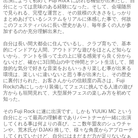
出演によって初めて Fuji Rock に訪れる機会が出来たし、自
分にとっては意味のある経験になった。そして、会場随所
で見られる、完璧な運営と、その規模の大きさをしっかり
まとめあげているシステムをリアルに体感した事で、何故
このフェスティバルに長い歴史があり、毎年多くの人が参
加するのか充分理解出来た。
自分は長い間大都会に住んでいるし、クラブ育ちで、基本
的にインドアな人間。アウトドアな遊びをほとんど知らな
いから、テントを張って土の上に寝る感覚すら良く分から
ないけど、確かに3日間山の中で仲間とテント生活して、開
放的な気分で好きな音楽をおもいっきり楽しむ事が出来る
環境は、楽しいに違いないと思う事が出来たし、その歴史
に裏付けられた、お客さんからの信頼度の高さは、Fuji
Rockの為にしっかり装備してフェスに挑んでる人達の遊び
方からも垣間見れて、大型屋外フェスの楽しみ方を初めて
知った。
その Fuji Rock に遂に出演です。しかも YUUKi MC という
自分にとって最高の理解者でありパートナーが一緒に出演
してくれる事は何よりの喜び。ここ数年盟友のシュウチャ
ンや、荒木氏が DJAKi 推しで、様々な角度からアプローチ
してくれていたけど、自分にはまだまだ力が足りないなぁ