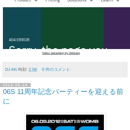
Video streaming by Ustream
DJ AKi
時刻:
2:08
0 件のコメント:
2012-05-24
06S 11周年記念パーティーを迎える前
に