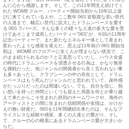
んに心から感謝します。そして、この
11
年間支え続けてく
れた
WOMB
クルー、パーティー開始当初から10年以上遊
びに来てくれている人や、ここ数年
06S
皆勤賞な若い世代
の人達まで、幅広い世代に拡大したドラムンベースを愛す
る
06S
ラバーズ。そんな多くの様々な人達の多大な愛を受
けてあそこまで成長したパーティー
"06S"
が、今回の
11
周年
記念パーティーで、また新たなエネルギー体として産まれ
変わったような感覚を覚えた。思えば
11
年前の
06S
開始当
初は、
WOMB
のフロアーに全く人が埋まらない状況で、こ
のまま続けられるのか？と正直思っていたし、ハウス全盛
の時代にドラムンベースを浸透させる行為は、かなり無茶
な挑戦だった。他ジャンルの関係者から良く言われない事
も多々あったし、クラブシーンの中の存在として、ドラム
ンベースはもう死んだジャンルだと思われていて、疎外感
がたっぷりだったのは間違いない。でも、自分を信じ、熱
い想いを持った仲間といくつも迎えた局面を何とか乗り越
えて来たからこそ生まれた鉄則のチームワークや、海外の
アーティストとの間に生まれた信頼関係や友情は、かけが
えの無い財産だ。
06S
を
11
年間継続出来たのは、そんなプ
ライスレスな経験や感覚、多くの人達との繋がり、そし
て、クルーの心の根底にあるドラムンベース愛が大きいか
らだ。