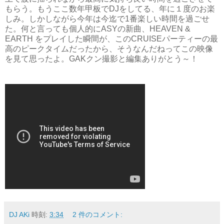
もらう。もうここ数年甲板でDJをしてる、年に１度のお楽
しみ。しかしながら今年は今迄で1番楽しい時間を過ごせ
た。何と言っても個人的にASYの新曲、HEAVEN &
EARTH をプレイした瞬間が、このCRUISEパーティーの最
高のピークタイムだったから、そうなんだねってこの映像
を見て思ったよ。GAKクン撮影と編集ありがとう～！
DJ AKi
時刻:
3:34
2 件のコメント: