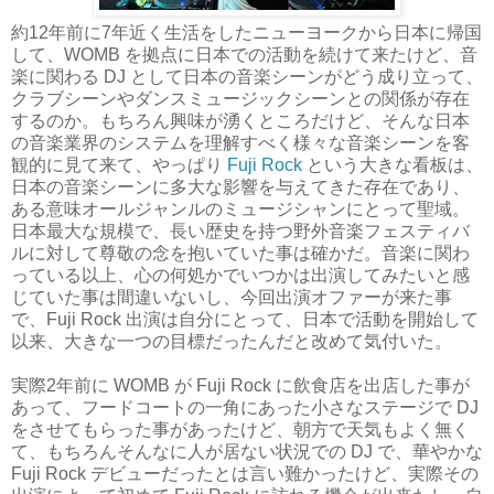
約12年前に7年近く生活をしたニューヨークから日本に帰国
して、WOMB を拠点に日本での活動を続けて来たけど、音
楽に関わる DJ として日本の音楽シーンがどう成り立って、
クラブシーンやダンスミュージックシーンとの関係が存在
するのか。もちろん興味が湧くところだけど、そんな日本
の音楽業界のシステムを理解すべく様々な音楽シーンを客
観的に見て来て、やっぱり
Fuji Rock
という大きな看板は、
日本の音楽シーンに多大な影響を与えてきた存在であり、
ある意味オールジャンルのミュージシャンにとって聖域。
日本最大な規模で、長い歴史を持つ野外音楽フェスティバ
ルに対して尊敬の念を抱いていた事は確かだ。音楽に関わ
っている以上、心の何処かでいつかは出演してみたいと感
じていた事は間違いないし、今回出演オファーが来た事
で、Fuji Rock 出演は自分にとって、日本で活動を開始して
以来、大きな一つの目標だったんだと改めて気付いた。
実際2年前に WOMB が Fuji Rock に飲食店を出店した事が
あって、フードコートの一角にあった小さなステージで DJ
をさせてもらった事があったけど、朝方で天気もよく無く
て、もちろんそんなに人が居ない状況での DJ で、華やかな
Fuji Rock デビューだったとは言い難かったけど、実際その