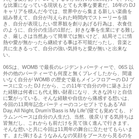
な比重になっている現状もとても大事な要素だ。16年の DJ
キャリアを積んだ今では、世界中から集まる新しい楽曲を
組み替えて、自分が与えられた時間内でストーリーを描
き、自分が表現したい世界観を創りあげる行為は、衣食住
のように、自分の生活の1部だ。好きな事を生業にする難し
さ、厳しさは当然あって簡単では無いけど、結局そこに情
熱や愛が無かったら継続する事は不可能だったし、音楽と
共に生きるって、自分の強い気持ちと愛が無いと出来な
い。
06Sは、WOMB で最長のレジデントパーティーで、06S 以
外の他のパーティーでも何度と無くプレイしたから、間違
いなく自分が WOMB の歴史で最もメインフロアーの DJ ブ
ースに立った DJ だから、この11年で自分の中に築き上げ
た経験は何者にも代え難い財産になり、大きな誇りと自信
に繋がっている。そんな経験や自信から痛感する想いは、
今回の11周年記念パーティーのコンセプトでもある"All
Day, All Night, Drum'n'Bass is My Life"(寝ても覚めても、ド
ラムンベースは自分の人生だ)。当然、後戻りする気持ちは
皆無だし、これからも前だけを見て強く進んで行きます。
そんな想いと共に今回は11周年の舞台に立たせてもらいま
す。また弾けるようなみんなの笑顔をブースから見るのを