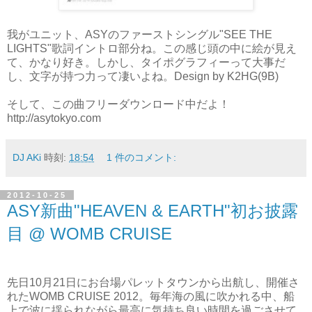
我がユニット、ASY
のファーストシングル
"SEE THE
LIGHTS"
歌詞イントロ部分ね。この感じ頭の中に絵が見え
て、かなり好き。しかし、タイポグラフィーって大事だ
し、文字が持つ力って凄いよね。Design by K2HG(9B)
そして、この曲フリーダウンロード中だよ！
http://asytokyo.com
DJ AKi
時刻:
18:54
1 件のコメント:
2012-10-25
ASY新曲"HEAVEN & EARTH"初お披露
目 @ WOMB CRUISE
先日
10
月
21
日にお台場パレットタウンから出航し、開催さ
れたWOMB CRUISE 2012。毎年海の風に吹かれる中、船
上で波に揺られながら最高に気持ち良い時間を過ごさせて