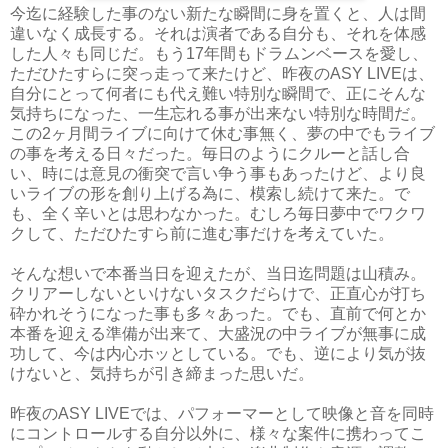
今迄に経験した事のない新たな瞬間に身を置くと、人は間
違いなく成長する。それは演者である自分も、それを体感
した人々も同じだ。もう17年間もドラムンベースを愛し、
ただひたすらに突っ走って来たけど、昨夜のASY LIVEは、
自分にとって何者にも代え難い特別な瞬間で、正にそんな
気持ちになった、一生忘れる事が出来ない特別な時間だ。
この2ヶ月間ライブに向けて休む事無く、夢の中でもライブ
の事を考える日々だった。毎日のようにクルーと話し合
い、時には意見の衝突で言い争う事もあったけど、より良
いライブの形を創り上げる為に、模索し続けて来た。で
も、全く辛いとは思わなかった。むしろ毎日夢中でワクワ
クして、ただひたすら前に進む事だけを考えていた。
そんな想いで本番当日を迎えたが、当日迄問題は山積み。
クリアーしないといけないタスクだらけで、正直心が打ち
砕かれそうになった事も多々あった。でも、直前で何とか
本番を迎える準備が出来て、大盛況の中ライブが無事に成
功して、今は内心ホッとしている。でも、逆により気が抜
けないと、気持ちが引き締まった思いだ。
昨夜のASY LIVEでは、パフォーマーとして映像と音を同時
にコントロールする自分以外に、様々な案件に携わってこ