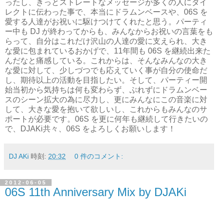
ったし、きっとストレートなメッセージが多くの人にダイ
レクトに伝わった事で、本当にドラムンベースや、
06S
を
愛する人達がお祝いに駆けつけてくれたと思う。パーティ
ー中も
DJ
が終わってからも、みんなからお祝いの言葉をも
らって、自分はこれだけ沢山の人達の愛に支えられ、大き
な愛に包まれているおかげで、
11
年間も
06S
を継続出来た
んだなと痛感している。これからは、そんなみんなの大き
な愛に対して、少しづつでも応えていく事が自分の使命だ
し、期待以上の活動を目指したい。そして、パーティー開
始当初から気持ちは何も変わらず、ぶれずにドラムンベー
スのシーン拡大の為に尽力し、更にみんなにこの音楽に対
して、大きな愛を抱いて欲しいし、これからもみんなのサ
ポートが必要です。
06S
を更に何年も継続して行きたいの
で、
DJAKi
共々、06S をよろしくお願いします！
DJ AKi
時刻:
20:32
0 件のコメント:
2012-06-05
06S 11th Anniversary Mix by DJAKi