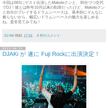
今回は
06S
にゲスト出演した
Makoto
クンと、
30
分づつ交代
でDJ！彼とは昨年10月以来のB2Bだったけど、Makotoクン
と自分がプレイするドラムンベースは、基本的にそんなに
被らないから、幅広いドラムンベースの魅力を楽しめる
ね。是非見てみてね！
DJ AKi
時刻:
17:01
0 件のコメント:
2012-06-21
DJAKi が 遂に Fuji Rockに出演決定！