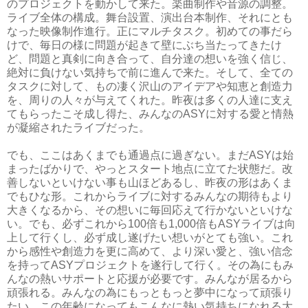
のプロジェクトを動かして来た。楽曲制作や音源の調整。
ライブ全体の構成。舞台設置、演出台本制作、それにとも
なった映像制作進行。正にマルチタスク。初めての事だら
けで、毎日の様に問題が起きて壁にぶち当たってきたけ
ど、問題と真剣に向き合って、自分達の想いを強く信じ、
絶対に負けない気持ちで前に進んで来た。そして、全ての
タスクに対して、もの凄く沢山のアイデアや知恵と創造力
を、周りの人々が与えてくれた。昨夜は多くの人達に支え
てもらったこそ成し得た、みんなのASYに対する愛と情熱
が凝縮されたライブだった。
でも、ここはあくまでも通過点に過ぎない。まだASYは始
まったばかりで、やっとスタート地点に立てた状態だ。改
善しないといけない事も山ほどあるし、昨夜の形はあくま
でもひな形。これからライブに対するみんなの期待もより
大きくなるから、その想いに毎回応えて行かないといけな
い。でも、必ずこれから100倍も1,000倍もASYライブは向
上して行くし、必ず成し遂げたい想いがとても強い。これ
から感性や創造力を更に高めて、より深い愛と、強い信念
を持ってASYプロジェクトを遂行して行く。その為にもみ
んなの熱いサポートと応援が必要です。みんなが居るから
頑張れる。みんなの為にもっともっと夢中になって頑張り
たい。この年齢になってもこんなに熱い気持ちになれる大