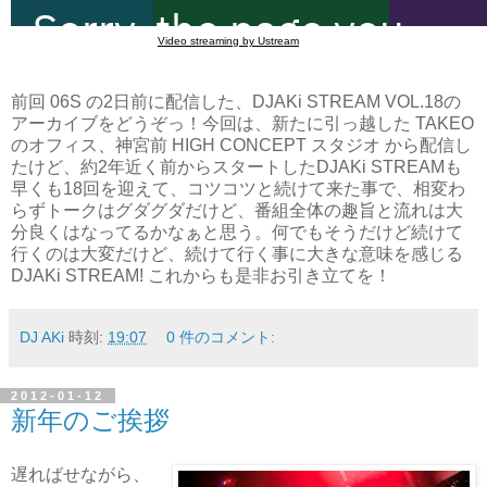
Video streaming by Ustream
前回
06S
の2日前に配信した、
DJAKi STREAM VOL.18
の
アーカイブをどうぞっ！今回は、新たに引っ越した TAKEO
のオフィス、神宮前 HIGH CONCEPT スタジオ から配信し
たけど、約2年近く前からスタートしたDJAKi STREAMも
早くも18回を迎えて、コツコツと続けて来た事で、相変わ
らずトークはグダグダだけど、番組全体の趣旨と流れは大
分良くはなってるかなぁと思う。何でもそうだけど続けて
行くのは大変だけど、続けて行く事に大きな意味を感じる
DJAKi STREAM! これからも是非お引き立てを！
DJ AKi
時刻:
19:07
0 件のコメント:
2012-01-12
新年のご挨拶
遅ればせながら、