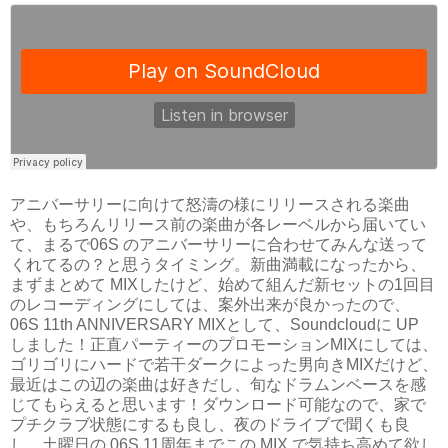
アニバーサリーに向けて怒濤の様にリリースされる楽曲
や、もちろんリリース前の楽曲が各レーベルから届いてい
て、まるで
06S
のアニバーサリーに合わせてみんな送って
くれてるの？と思うタイミング。新曲満載になったから、
まずまとめて
MIX
したけど、始めて組んだ新セットの
1
回目
のレコーディングにしては、案外出来が良かったので、
06S 11th ANNIVERSARY MIX
として、
Soundcloud
に
UP
しました！正直パーティーのプロモーション
MIX
にしては、
ゴリゴリにハードで若干ダークによった男向き
MIX
だけど、
最近はこの辺の楽曲は好きだし、旬なドラムンベースを感
じてもらえると思います！ダウンロード可能なので、家で
プチクラブ状態にするも良し、夜のドライブで聞くも良
し、土曜日の
06S 11
周年までこの
MIX
で気持ち高めて欲し