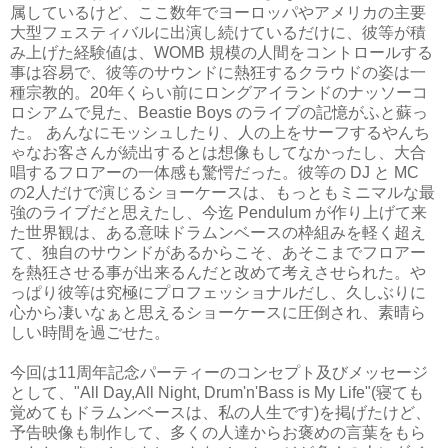
属しているけど、ここ数年でヨーロッパやアメリカの主要
大型フェスティバルに出演し続けているだけに、彼等が積
み上げた経験値は、
WOMB
規模の人間をコントロールする
事は容易で、彼等のサウンドに熱狂するクラウドの姿は一
種宗教的。
20
年くらい前にロングアイランドのナッソーコ
ロシアムで見た、
Beastie Boys
のライブの記憶がふと蘇っ
た。
あんなにモッシュしたり、人の上をサーフするやんち
ゃなお客さんが続出するとは想像もしてなかったし、大合
唱するフロアーの一体感も驚愕だった。彼等の
DJ
と
MC
の
2
人だけで演じるショーケースは、もっともミニマルな最
強のライブだと思えたし、今迄
Pendulum
が作り上げて来
た世界観は、ある意味ドラムンベースの枠組みを軽く超え
て、独自のサウンドがあるからこそ、あそこまでフロアー
を熱狂させる事が出来るんだと改めて考えさせられた。や
っぱり彼等は究極にプロフェッショナルだし、久しぶりに
心から凄いなぁと思えるショーケースに圧倒され、素晴ら
しい時間を過ごせた。
今回は
11
周年記念パーティーのコンセプト及びメッセージ
として、
"All Day,All Night, Drum'n'Bass is My Life"(
寝ても
覚めてもドラムンベースは、私の人生です
)
を掲げたけど、
予告映像も制作して、多くの人達からお褒めの言葉をもら