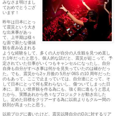
みなさま明けまし
ておめでとうござ
います！
昨年は日本にとっ
て震災という大き
な出来事があっ
て、上半期は様々
な面で新たな価値
観を産み込まれる
ような経験をして、多くの人が自分の人生観を見つめ直し
た1年だったと思う。個人的な話だと、震災が起こって、予
定されていた仕事がいくつもキャンセルになったし、自分
自身も自分がすべき事は何かを見失っていたのは確かだっ
た。でも、震災から2ヶ月後の 5月が 06S の10 周年だった
のもあって、ここで止まっていては、自分達にとって、そ
して日本にとって何も変わらないし、傷ついてしまった日
本に、新しい世界観を作る為にも、強く前に進もうと思え
たから、実際あれから色々なプロジェクトが動き出した
し、定めた目標をクリアーする為に以前よりもクルー間の
鉄則が高まったと思う。
以前ブログに書いたけど、震災以降自分のDJに対するリア