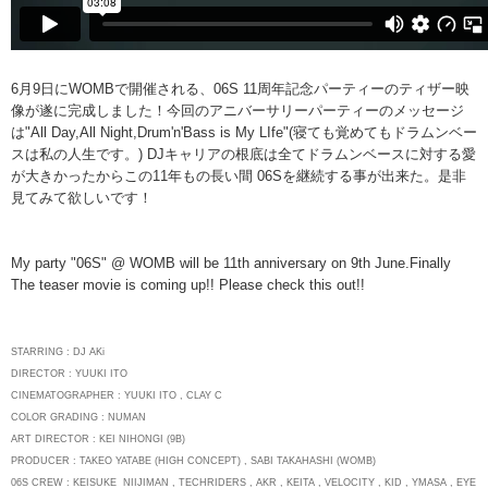
6月9日にWOMBで開催される、06S 11周年記念パーティーのティザー映
像が遂に完成しました！今回のアニバーサリーパーティーのメッセージ
は"All Day,All Night,Drum'n'Bass is My LIfe"(寝ても覚めてもドラムンベー
スは私の人生です。) DJキャリアの根底は全てドラムンベースに対する愛
が大きかったからこの11年もの長い間 06Sを継続する事が出来た。是非
見てみて欲しいです！
My party "06S" @ WOMB will be 11th anniversary on 9th June.Finally
The teaser movie is coming up!! Please check this out!!
STARRING : DJ AKi
DIRECTOR : YUUKI ITO
CINEMATOGRAPHER : YUUKI ITO , CLAY C
COLOR GRADING : NUMAN
ART DIRECTOR : KEI NIHONGI (9B)
PRODUCER : TAKEO YATABE (HIGH CONCEPT) , SABI TAKAHASHI (WOMB)
06S CREW : KEISUKE NIIJIMAN , TECHRIDERS , AKR , KEITA , VELOCITY , KID , YMASA , EYE