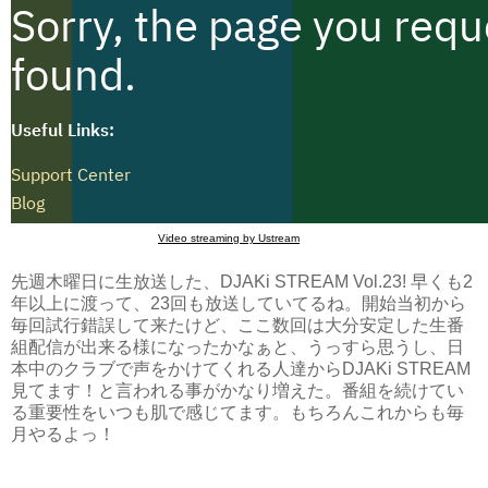
Video streaming by Ustream
先週木曜日に生放送した、
DJAKi STREAM Vol.23!
早くも2
年以上に渡って、
23
回も放送していてるね。開始当初から
毎回試行錯誤して来たけど、ここ数回は大分安定した生番
組配信が出来る様になったかなぁと、うっすら思うし、日
本中のクラブで声をかけてくれる人達からDJAKi STREAM
見てます！と言われる事がかなり増えた。番組を続けてい
る重要性をいつも肌で感じてます。もちろんこれからも毎
月やるよっ！