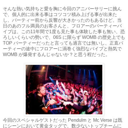
そんな熱い気持ちと愛を胸に今回のアニバーサリーに挑ん
で、個人的に出来る事はコツコツ積み上げる事が出来た
し、パーティー前から反響が大きかったのもあるけど、当
日のあのフル満員のお客さんと、フロアーのパーティーバ
イブは、この
11
年間で
1
度も見た事も体験した事も無い、恐
ろしいくらいの勢いで、
06S
に限らず
WOMB
の歴史上でも
TOP
パーティーだったと言っても過言では無いし、正直パ
ーティーの途中にフロアーに渦巻く強烈なバイブと熱気で
WOMB
が爆発するんじゃないか？と思う程だった。
今回のスペシャルゲストだった
Pendulm
と
Mc Verse
は既
にシーンにおいて黄金タッグで、数少ないトップチームに