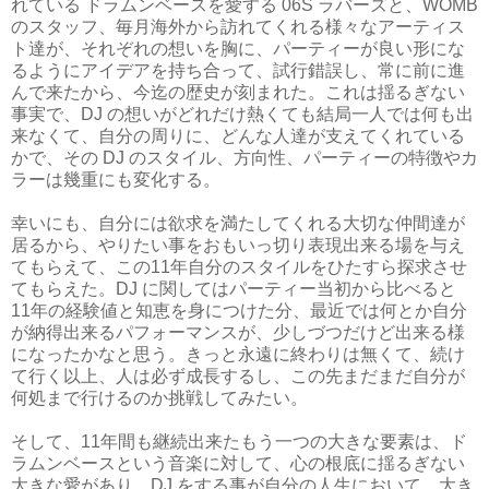
れている ドラムンベースを愛する 06S ラバーズと、WOMB
のスタッフ、毎月海外から訪れてくれる様々なアーティス
ト達が、それぞれの想いを胸に、パーティーが良い形にな
るようにアイデアを持ち合って、試行錯誤し、常に前に進
んで来たから、今迄の歴史が刻まれた。これは揺るぎない
事実で、DJ の想いがどれだけ熱くても結局一人では何も出
来なくて、自分の周りに、どんな人達が支えてくれている
かで、その DJ のスタイル、方向性、パーティーの特徴やカ
ラーは幾重にも変化する。
幸いにも、自分には欲求を満たしてくれる大切な仲間達が
居るから、やりたい事をおもいっ切り表現出来る場を与え
てもらえて、この11年自分のスタイルをひたすら探求させ
てもらえた。DJ に関してはパーティー当初から比べると
11年の経験値と知恵を身につけた分、最近では何とか自分
が納得出来るパフォーマンスが、少しづつだけど出来る様
になったかなと思う。きっと永遠に終わりは無くて、続け
て行く以上、人は必ず成長するし、この先まだまだ自分が
何処まで行けるのか挑戦してみたい。
そして、11年間も継続出来たもう一つの大きな要素は、ド
ラムンベースという音楽に対して、心の根底に揺るぎない
大きな愛があり、DJ をする事が自分の人生において、大き