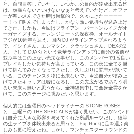
と、自問自答していたし、いつかこの目的が達成出来る迄
は、頑張らないといけないなぁと考えていたけど、オファ
ーが舞い込んできた時は衝撃的で、久々にきたーーーー
ー！って叫んでしまったし、かなり熱い気持ちが込み上げ
てきた。しかも、今回はブライアン・バートンルイスがオ
ーガナイズする、オレンジコートの深夜枠、オールナイト
フジが10周年を迎え、国内 DJ がラインアップされるよう
で、イシイさん、エンマクン、クラッシュさん、DEXの2
人、そして DJAKi という豪華ラインアップに自分の名前が
並ぶ事はこの上ない光栄な事だし、このメンバーで1番良い
プレイをしたい気持ちが高まっている。この夜に全てを掛
けて挑んでみたくなってきたし、久しぶりに闘志が湧いて
いる。このチャンスを物に出来ないで、今迄自分が積み上
げてきたキャリアは嘘になるし、この先広がるであろう明
るい未来も無いと思うから、全神経集中して全身全霊をか
けて、このステージに挑みたいと思います。
個人的には金曜日のヘッドライナーの STONE ROSES
と、土曜日の THE SPECIALS が凄く見たい。この2バンド
は自分に大きな影響を与えてくれた所謂ルーツだし、彼等
の生ライブを体験出来ると思うと、Fuji Rockに足を運ぶ楽
しみも更に増えたね。しかし、マンチェスターサウンドの