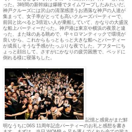
った。
3
時間の新幹線は爆睡でタイムワープしたみたいだ。
神戸クルーズには沢山の清潔感漂うお洒落な神戸の人達が
集まって、女子率がとっても高いクルーズパーティーで、
前回と比べると
3
倍近い人が乗船していて、かなりの大盛況
な船上パーティーだった。神戸港は東京や横浜の夜景と違
った、また味のある眺めで、中々ロマンティックで環境が
良いから、これからもっともっと大きな船へとパーティー
が成長しそうな予感がたっぷりな夜でした。アフターにち
ょっと顔出して、さすがにかなりの疲労困憊で、ベッドに
倒れる様に寝落ちした。
記憶と感覚がまだ鮮
明なうちに
06S 11
周年記念パーティーのお礼と感想を書き
ます。まずは、当日
WOMB
へ足を運んでくれた全ての皆さ