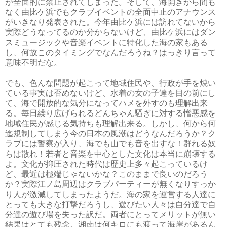
が全面的に禁止されてしまった。そして、海開きから間も
なく由比ケ浜でもクラブイベントの全面中止のアナウンス
がいきなり発表された。今年由比ケ浜には訪れてないから
実際どうなってるのか分からないけど、由比ケ浜にはダン
スミュージックや音楽イベントに特化した海の家もある
し、何故このタイミングでなんだろうね？はっきり言って
意味不明だな。
でも、色んな問題が起こって地域住民や、行政が手を焼い
ている事実は否めないけど、水着の女の子達を目の前にし
て、海で開放的な気分になってハメを外すのも理解出来
る。毎日繰り広げられるどんちゃん騒ぎに対する憎悪感を
地域住民が感じる気持ちも理解出来る。しかし、何から何
迄規制してしまう今の日本の風潮はどうなんだろうか？ク
ラブには警察が入り、海でも山でも音を出すな！群れる奴
らは散れ！若者と音楽を中心とした文化は本当に崩壊する
よ。文化が抑圧された時代は歴史上多々起こっているけ
ど、最近は極端じゃないかな？このままで良いのだろう
か？実際江ノ島周辺はクラブパーティーが無くなりすっか
り人が激減してしまったようだ。海の家を運営する人達に
とっても大きな打撃だろうし、遊びたい人々は自分達で自
分達の遊び場を失った訳だ。両者にとってメリットが無い
結果はとても残念。湘南は何キロにも渡って海岸があるん