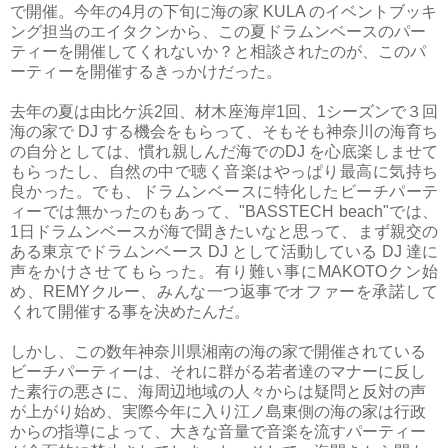
で開催。今年の4月の下旬に海の家 KULA のイベントブッキ
ング担当のエイタクンから、この夏ドラムンベースのパー
ティーを開催してくれないか？と相談されたのが、このパ
ーティーを開催するきっかけだった。
去年の夏は由比ケ浜2回、材木座海岸1回、1シーズンで３回
海の家で DJ する機会をもらって、そもそも神奈川の海育ち
の自分としては、慣れ親しんだ海でのDJ を心底楽しませて
もらったし、自然の中で聴く音楽はやっぱり最高に気持ち
良かった。でも、ドラムンベースに特化したビーチパーテ
ィーでは無かったのもあって、"BASSTECH beach"では、
1日ドラムンベースが海で聞きたいなと思って、まず親交の
ある東京でドラムンベース DJ として活動している DJ 達に
声をかけさせてもらった。有り難い事にMAKOTOクン始
め、REMYクルー、みんな一つ返事でオファーを承諾して
くれて開催する事を決めたんだ。
しかし、この数年神奈川県湘南の海の家で開催されている
ビーチパーティーは、それに群がる若者達のマナーに反し
た素行の悪さに、海周辺地域の人々からは疑問と反対の声
が上がり始め、実際今年に入り江ノ島東側の海の家は行政
からの指導によって、大きな音量で音楽を流すパーティー