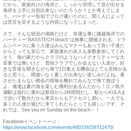
だから、家族向けの海岸と、しっかり管理して音が出せる
海岸を上手に分別出来ないのだろうか？とか考えてしま
う。パーティー告知でブログ書いたのに、聞く人によって
は苦言を呈するような内容になってしまった。
さて、そんな状況の湘南だけど、幸運な事に腰越海岸での
パーティー"BASSTECH beach"は無事に開催される。ドラ
ムンベースに集う人達はみんなマナーもあって良い子達だ
からとっても安心で、家族連れの友人も多数参加してくれ
そう。海の家だからクラブのようなハイクオリティーな大
音量では無いけど、普段クラブでしか会えない人達が、好
きな音楽を聞きながら海で1日集える機会はとても意味があ
ると思うし、間違いなく夏しか出来ない楽しみだよね。暑
さがたまらない都会の喧噪を離れてみんなで海で遊ぼう
よ。俺達は夏の海を楽しむ権利があるんだから！江ノ島片
瀬駅は急行に乗れば新宿から1時間弱だし、駅からKULAま
で歩いて数分だから東京からもアクセスし易い。一人でも
多くの人達が遊びに来てくれたらとっても嬉しいです。そ
れでは、See you on Sunday on the beach～！
Facebookイベントページ :
https://www.facebook.com/events/480339258712470/