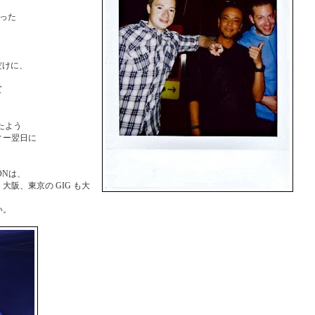
だった
るだけに、
て
したよう
ィー翌日に
ONは、
阪、東京の GIG も大
い。