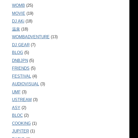
WOMB
(25)
MOVIE
(19)
DJ AKi
(18)
温泉
(18)
WOMBADVENTURE
(13)
DJ GEAR
(7)
BLOG
(5)
DNBJPN
(5)
FRIENDS
(5)
FESTIVAL
(4)
AUDIOVISUAL
(3)
UMF
(3)
USTREAM
(3)
ASY
(2)
BLOC
(2)
COOKING
(1)
JUPITER
(1)