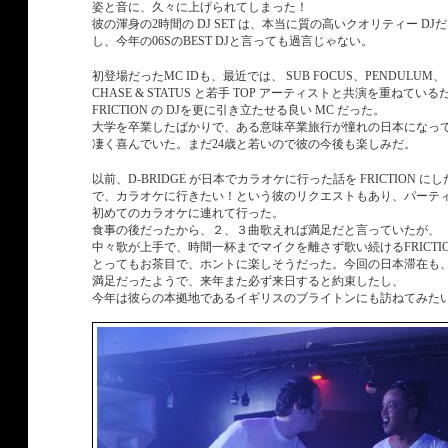
姿と音に、久々に上げられてしまった！
彼の渾身の2時間の DJ SET は、本当に質の高いクオリティー DJ
し、今年の06SのBEST DJと言っても過言じゃない。
初登場だったMC IDも、最近では、 SUB FOCUS、PENDULUM、
CHASE & STATUS と若手 TOP アーティストと共演を重ねてい
FRICTION の DJを更に引き立たせる良い MC だった。
大学を卒業したばかりで、ある意味卒業旅行が憧れの日本になっ
凄く喜んでいた。まだ24歳と若いので彼の今後も楽しみだ。
以前、D-BRIDGE が日本でカラオケに行った話を FRICTION に
で、カラオケに行きたい！という彼のリクエストもあり、パーテ
初めてのカラオケに連れて行った。
食事の後だったから、２、３曲歌えれば満足だと言っていたが、
中々歌が上手で、時間一杯までマイクを離さず歌い続けるFRICTI
とってもお茶目で、ホントに楽しそうだった。今回の日本滞在も、大
満足だったようで、来年また必ず来日すると約束したし、
今年は彼らの本拠地であるイギリスのブライトンにも訪ねてみた