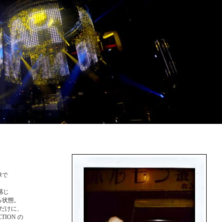
禄で
感じ
る状態。
ただけに、
ION の