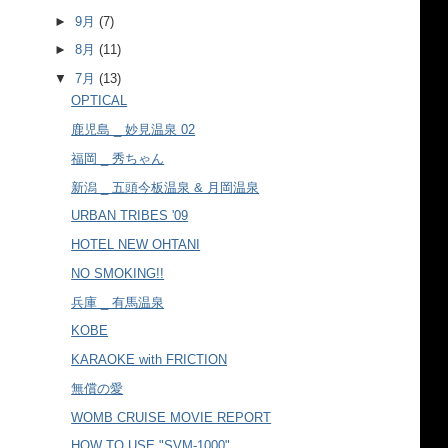
►
9月
(7)
►
8月
(11)
▼
7月
(13)
OPTICAL
鹿児島 _ 妙見温泉 02
福岡 _ 秀ちゃん
新潟 _ 五頭今板温泉 & 月岡温泉
URBAN TRIBES '09
HOTEL NEW OHTANI
NO SMOKING!!
兵庫 _ 有馬温泉
KOBE
KARAOKE with FRICTION
無償の愛
WOMB CRUISE MOVIE REPORT
HOW TO USE "SVM-1000"