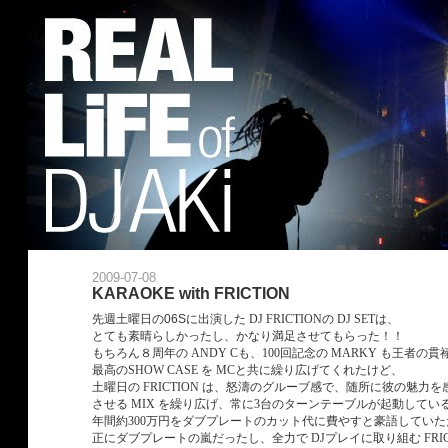
2009-07-08
KARAOKE with FRICTION
先週土曜日の
06S
に出演した DJ FRICTIONの DJ SETは、
とても素晴らしかったし、かなり満足させてもらった！！
もちろん８周年の ANDY Cも、100回記念の MARKY も王者の貫
最高のSHOW CASE を MCと共に繰り広げてくれたけど、
土曜日の FRICTION は、怒濤のグルーブ感で、随所に彼の魅力を
させる MIX を繰り広げ、常に3台のターンテーブルが起動してい
年間約300万円をダブプレートのカット代に費やすと豪語してい
正にダブプレートの嵐だったし、全力で DJプレイに取り組む FRICT