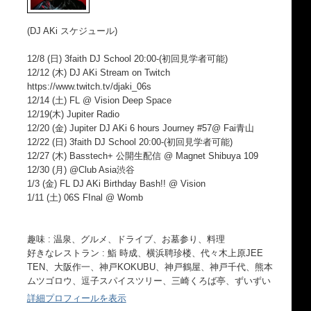
(DJ AKi スケジュール)
12/8 (日) 3faith DJ School 20:00-(初回見学者可能)
12/12 (木) DJ AKi Stream on Twitch
https://www.twitch.tv/djaki_06s
12/14 (土) FL @ Vision Deep Space
12/19(木) Jupiter Radio
12/20 (金) Jupiter DJ AKi 6 hours Journey #57@ Fai青山
12/22 (日) 3faith DJ School 20:00-(初回見学者可能)
12/27 (木) Basstech+ 公開生配信 @ Magnet Shibuya 109
12/30 (月) @Club Asia渋谷
1/3 (金) FL DJ AKi Birthday Bash!! @ Vision
1/11 (土) 06S FInal @ Womb
趣味 : 温泉、グルメ、ドライブ、お墓参り、料理
好きなレストラン : 鮨 時成、横浜聘珍楼、代々木上原JEE
TEN、大阪作一、神戸KOKUBU、神戸鶴屋、神戸千代、熊本
ムツゴロウ、逗子スパイスツリー、三崎くろば亭、ずいずい
詳細プロフィールを表示