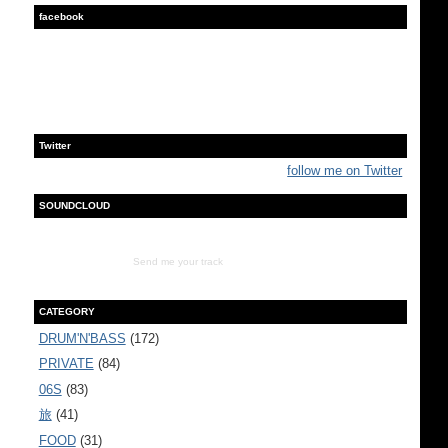
facebook
Twitter
follow me on Twitter
SOUNDCLOUD
Send me your track
CATEGORY
DRUM'N'BASS
(172)
PRIVATE
(84)
06S
(83)
旅
(41)
FOOD
(31)