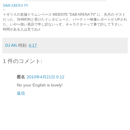
D&B ARENA TV
↑
イギリスの老舗ドラムンベース
WEBSITE "D&B ARENA TV"
に、先月の
ゲスト
だった、
SHIMON
と受けたインタビューと、パーティー映像レポートが
UP
され
た。いやー拙い英語で申し訳ないっす。キャラクターって事で許して下さい。
時間がある人は見てね♬
DJ AKi
時刻:
4:17
1 件のコメント:
匿名
2010年4月21日 0:12
No your English is lovely!
返信