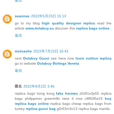
返信
seannee
2022年5月23日 15:13
go to my blog
high quality designer replica
read the
article
www.dolabuy.su
discover this
replica bags online
返信
mctoache
2022年7月22日 16:42
next
Dolabuy Gucci
see here now
louis vuitton replica
go to website
Dolabuy Bottega Veneta
返信
匿名
2022年8月2日 3:46
replica bags hong kong
fake hermes
z0z81s3p55 replica
bags philippines greenhills view it now c8f83l5e24
buy
replica bags online
replica bags cheap replica bags from
turkey
replica gucci bag
g0r63m3o13 replica bags manila