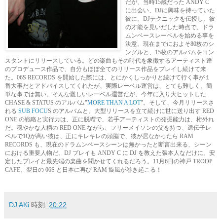
だが、当時15歳だった ANDY C
に出会い、DJに興味を持っていた
彼に、DJテクニックを伝授し、彼
の才能を見いだした時点で、ドラ
ムンベースレーベルを始める事を
決意。現在までにおよそ80枚のシ
ングルと、15枚のアルバムをコン
スタントにリリースしている。どの楽曲もその時代を象徴するアーティスト達
のプロデュース作品で、自分もほぼ全てのリリース作品をプレイし続けて来
た。06S RECORDS を開始した際には、とにかくしっかりと続けて行く事が１
番大事だとアドバイスしてくれたが、実際レーベル運営は、とても難しく、簡
単な事では無い。そんな難しいレーベル運営だが、今年に入り大ヒットした
CHASE & STATUS のアルバム"
MORE THAN A LOT
"。そして、今月リリースさ
れる
SUB FOCU
S のアルバムと、大型リリースを立て続けに世に送り出す RED
ONE の戦略と実行力は、正に脱帽で、若手アーティストの発掘能力は、桁外れ
だ。穏やかな人柄の RED ONE ながら、フリーメイソンの父を持つ、遺伝子レ
ベルで1Qが高い彼は、正にキレキレの頭脳で、彼が居なかったら RAM
RECORDS も、現在のドラムンベースシーンは無かったと断言出来る、シーン
における重要人物だ。DJ プレイも ANDY C に DJ を教えた張本人なだけに、安
定したプレイと最先端の楽曲を聞かせてくれるだろう。11月6日の神戸 TROOP
CAFE、翌日の 06S と日本に再び RAM 旋風が巻き起こる！
DJ AKi
時刻:
20:22