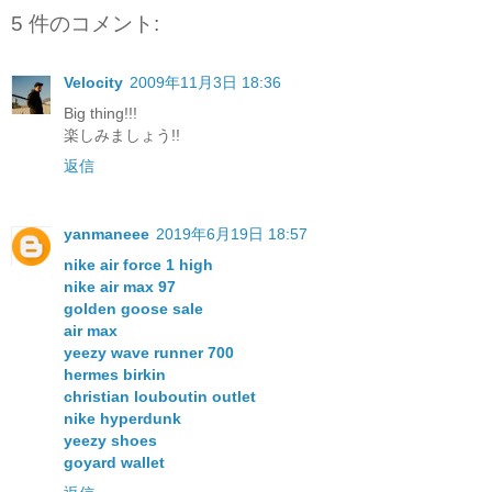
5 件のコメント:
Velocity
2009年11月3日 18:36
Big thing!!!
楽しみましょう!!
返信
yanmaneee
2019年6月19日 18:57
nike air force 1 high
nike air max 97
golden goose sale
air max
yeezy wave runner 700
hermes birkin
christian louboutin outlet
nike hyperdunk
yeezy shoes
goyard wallet