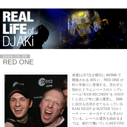
2009-10-29
RED ONE
来週
11
月
7
日土曜日に
WOMB
で
開催される
06S
に、
RED ONE
が
約１年振りに登場する。言わずと
知れたドラムンベースのトップレ
ーベル"RAM RECORDS"を ANDY
C と共に17年に渡り運営し、同時
に自分も出演させてもらっている
RAM NIGHT @ MATTER でのパ
ーティー・オーガナイズも手がけ
ている。レーベル運営を始めるま
では、銀行で働いていたRED ONE